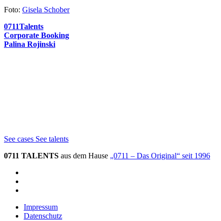
Foto:
Gisela Schober
0711Talents
Corporate Booking
Palina Rojinski
See cases
See talents
0711 TALENTS
aus dem Hause
„0711 – Das Original“ seit 1996
Impressum
Datenschutz