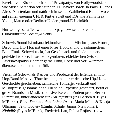
Favelas von Rio de Janeiro, auf Privatpartys von Hollywoodstars
wie Susan Sarandon oder für den FC Bayern sowie in Paris, Buenos
Aires, Amsterdam und natürlich in seiner Wahlheimat Berlin, wo er
auf seinen eigenen UFER-Partys spielt und DJs wie Palms Trax,
Young Marco oder Berliner Underground-DJs einlädt.
Nur wenige schaffen wie er den Spagat zwischen kredibiler
Clubkultur und Society-Events.
Schowis Sound ist urban-elektronisch – eine Mischung aus House,
Disco und Hip-Hop mit einer Prise Tropical und brasilianischem
Baile Funk. Schowi rockt, hat Geschmack und findet immer die
perfekte Balance. In seinen legendären, eklektischen Sets auf
Aftershowpartys zitiert er gerne Funk, Rock und Soul – immer
überraschend, immer mit Stil.
Vielen ist Schowi als Rapper und Produzent der legendären Hip-
Hop-Band Massive Töne bekannt, mit der er deutsche Hip-Hop-
Geschichte geschrieben, zahlreiche Tonträger verkauft und
Musikpreise gesammelt hat. Für seine Expertise geschätzt, berät er
große Brands im Musik- und Live-Bereich. Zudem produziert er
Filmmusik, unter anderem für
Traumfrauen
(Iris Berben & Elyas
M’Barek),
Blind Date mit dem Leben
(Anna Maria Mühe & Kostja
Ullmann),
High Society
(Emilia Schüle, Jannis Niewöhner),
Nightlife
(Elyas M’Barek, Frederick Lau, Palina Rojinski) sowie