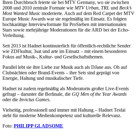
Ihren Durchbruch feierte sie bei MTV Germany, wo sie zwischen
2008 und 2010 zentrale Formate wie
MTV Urban
,
TRL
und
Beck’s
Most Wanted Music
moderierte. Auch auf dem Red Carpet der MTV
Europe Music Awards war sie regelmäßig im Einsatz. Es folgten
hochkarätige Interviewformate für ProSieben mit internationalen
Stars sowie mehrjährige Moderationen für die ARD bei der Echo-
Verleihung.
Seit 2013 ist Hadnet kontinuierlich für öffentlich-rechtliche Sender
wie ZDFkultur, 3sat und arte im Einsatz – mit einem besonderen
Fokus auf Musik-, Kultur- und Gesellschaftsthemen.
Parallel lebt sie ihre Liebe zur Musik auch als DJane aus. Ob auf
Clubnächten oder Brand-Events – ihre Sets sind geprägt von
Energie, Haltung und musikalischer Tiefe.
Hadnet ist zudem regelmäßig als Moderatorin großer Live-Events
gefragt – darunter die Berlinale, die
GQ Men of the Year Awards
oder die
Invictus Games
.
Vielseitig, professionell und immer mit Haltung – Hadnet Tesfai
steht für moderne Medienkompetenz und kulturelle Relevanz.
Foto:
PHILIPP GLADSOME