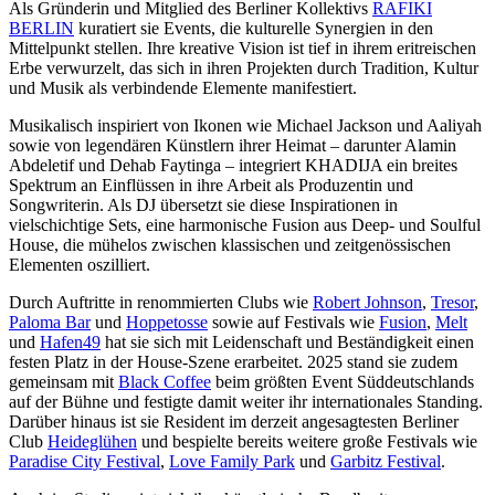
Als Gründerin und Mitglied des Berliner Kollektivs
RAFIKI
BERLIN
kuratiert sie Events, die kulturelle Synergien in den
Mittelpunkt stellen. Ihre kreative Vision ist tief in ihrem eritreischen
Erbe verwurzelt, das sich in ihren Projekten durch Tradition, Kultur
und Musik als verbindende Elemente manifestiert.
Musikalisch inspiriert von Ikonen wie Michael Jackson und Aaliyah
sowie von legendären Künstlern ihrer Heimat – darunter Alamin
Abdeletif und Dehab Faytinga – integriert KHADIJA ein breites
Spektrum an Einflüssen in ihre Arbeit als Produzentin und
Songwriterin. Als DJ übersetzt sie diese Inspirationen in
vielschichtige Sets, eine harmonische Fusion aus Deep- und Soulful
House, die mühelos zwischen klassischen und zeitgenössischen
Elementen oszilliert.
Durch Auftritte in renommierten Clubs wie
Robert Johnson
,
Tresor
,
Paloma Bar
und
Hoppetosse
sowie auf Festivals wie
Fusion
,
Melt
und
Hafen49
hat sie sich mit Leidenschaft und Beständigkeit einen
festen Platz in der House-Szene erarbeitet. 2025 stand sie zudem
gemeinsam mit
Black Coffee
beim größten Event Süddeutschlands
auf der Bühne und festigte damit weiter ihr internationales Standing.
Darüber hinaus ist sie Resident im derzeit angesagtesten Berliner
Club
Heideglühen
und bespielte bereits weitere große Festivals wie
Paradise City Festival
,
Love Family Park
und
Garbitz Festival
.