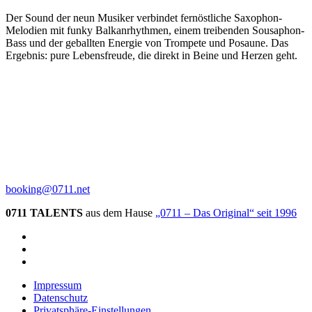
Der Sound der neun Musiker verbindet
fernöstliche Saxophon-
Melodien
mit
funky Balkanrhythmen
, einem
treibenden Sousaphon-
Bass
und der
geballten Energie von Trompete und Posaune
.
Das
Ergebnis:
pure Lebensfreude
, die direkt in Beine und Herzen geht.
booking@0711.net
0711 TALENTS
aus dem Hause
„0711 – Das Original“ seit 1996
Impressum
Datenschutz
Privatsphäre-Einstellungen