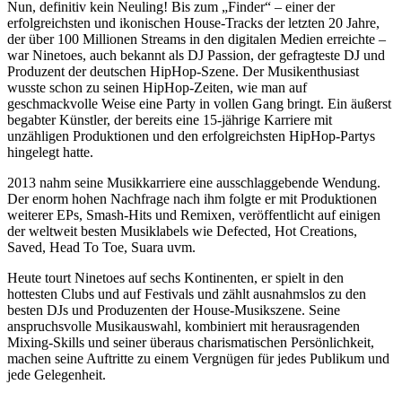
Nun, definitiv kein Neuling! Bis zum „Finder“ – einer der
erfolgreichsten und ikonischen House-Tracks der letzten 20 Jahre,
der über 100 Millionen Streams in den digitalen Medien erreichte –
war Ninetoes, auch bekannt als DJ Passion, der gefragteste DJ und
Produzent der deutschen HipHop-Szene. Der Musikenthusiast
wusste schon zu seinen HipHop-Zeiten, wie man auf
geschmackvolle Weise eine Party in vollen Gang bringt. Ein äußerst
begabter Künstler, der bereits eine 15-jährige Karriere mit
unzähligen Produktionen und den erfolgreichsten HipHop-Partys
hingelegt hatte.
2013 nahm seine Musikkarriere eine ausschlaggebende Wendung.
Der enorm hohen Nachfrage nach ihm folgte er mit Produktionen
weiterer EPs, Smash-Hits und Remixen, veröffentlicht auf einigen
der weltweit besten Musiklabels wie Defected, Hot Creations,
Saved, Head To Toe, Suara uvm.
Heute tourt Ninetoes auf sechs Kontinenten, er spielt in den
hottesten Clubs und auf Festivals und zählt ausnahmslos zu den
besten DJs und Produzenten der House-Musikszene. Seine
anspruchsvolle Musikauswahl, kombiniert mit herausragenden
Mixing-Skills und seiner überaus charismatischen Persönlichkeit,
machen seine Auftritte zu einem Vergnügen für jedes Publikum und
jede Gelegenheit.